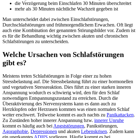
die Verzögerung beim Einschlafen 30 Minuten überschreitet
mehr als 30 Minuten nächtliche Wachzeit gegeben ist
Man unterscheidet dabei zwischen Einschlafstörungen,
Durchschlafstörungen und frühmorgendlichem Erwachen. Oft liegt
auch eine Kombination der genannten Störungsbilder vor. Zudem ist
es für die Behandlung wichtig zwischen akuten und chronischen
Schlafstörungen zu unterscheiden.
Welche Ursachen von Schlafstörungen
gibt es?
Meistens treten Schlafstörungen in Folge einer zu hohen
Stressbelastung auf. Die Stressbelastung führt zu einer hormonellen
und vegetativen Stressreaktion. Dies führt zu einer starken inneren
Anspannung wodurch es schwierig wird, den für den Schlaf
notwendigen Entspannungszustand zu erreichen. Durch die
Überaktivierung des Nervensystems kann es dann auch zu
Herzklopfen oder Herzrasen kommen was einen normalen Schlaf
weiter erschwert. Teilweise kommt es auch nachts zu
Panikattacken
.
Zu Zuständen hoher innerer Anspannung bzw.
innerer Unruhe
kommt es häufig auch bei
Angststörungen
, Panikstörungen,
Agoraphobie
,
Depressionen
und akuten
Lebenskrisen
. Zudem kann
ein unerkanntes
ADHS
vorliegen. Häufig kommt es bei